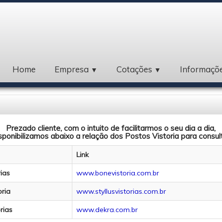
Home
Empresa
Cotações
Informaçõ
▼
▼
Prezado cliente, com o intuito de facilitarmos o seu dia a dia,
sponibilizamos abaixo a relação dos Postos Vistoria para consul
Link
ias
www.bonevistoria.com.br
oria
www.styllusvistorias.com.br
rias
www.dekra.com.br